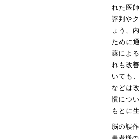
れた医
評判や
ょう。
ために
薬によ
れも改
いても
などは
慣につ
もとに
脳の誤
患者様