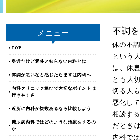
不調
メニュー
体の不
TOP
という
身近だけど意外と知らない内科とは
は、休
体調が悪いなと感じたらまずは内科へ
とも大
内科クリニック選びで大切なポイントは
切る人
行きやすさ
悪化し
近所に内科が複数あるなら比較しよう
相談す
糖尿病内科ではどのような治療をするの
だとき
か
内科で