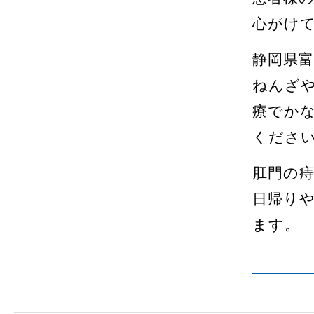
心がけ
静岡県
ねんざ
療でか
くださ
肛門の
日帰り
ます。